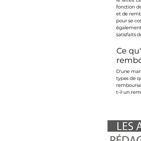
fonction de
et de rembo
pour se co
également 
satisfaits 
Ce qu'
remb
D'une mani
types de q
rembourseme
t-il un re