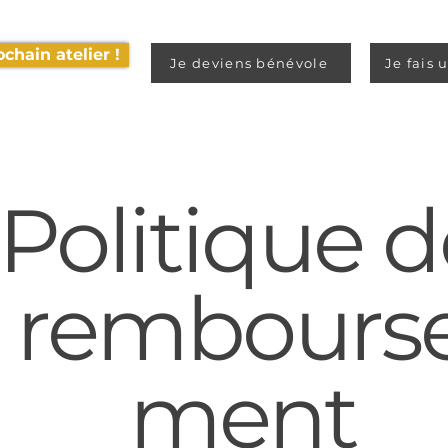
chain atelier !
Je deviens bénévole
Je fais 
Politique d
rembours
ment