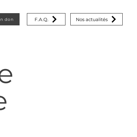
F.A.Q.
Nos actualités
un don
e
e